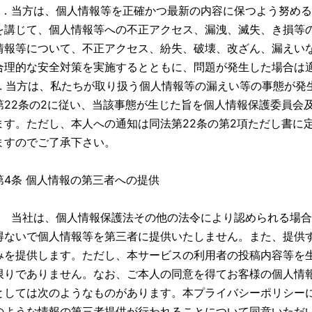
3．当方は、個人情報等を正確かつ最新の内容に保つよう努め
を講じて、個人情報等への不正アクセス、漏洩、滅失、き損等
情報等について、不正アクセス、紛失、破壊、改ざん、漏えい
合理的な安全対策を実施するとともに、問題が発生した場合は
4. 当方は、私たちが取り扱う個人情報等の漏えい等の事態が
第22条の2に従い、当該事態が生じた旨を個人情報保護委員会
ます。ただし、本人への通知は同法第22条の第2項ただし書に
ますのでご了承下さい。
第4条 個人情報の第三者への提供
1. 当社は、個人情報保護法その他の法令により認められる場
得ないで個人情報等を第三者に提供いたしません。また、提供
みを提供します。ただし、本サービスの利用者の投稿内容等を生
限りでありません。なお、ご本人の同意を得てお客様の個人情
としては次のようなものがあります。本プライバシーポリシー
のような情報の第三者提供が行われることについて同意いただ