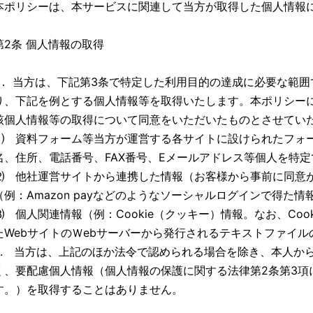
本ポリシーは、本サービスに関連して当方が取得した個人情報
第2条 個人情報の取得
1． 当方は、下記第3条で特定した利用目的の達成に必要な範
り、下記を例とする個人情報等を取得いたします。本ポリシー
該個人情報等の取得について同意をいただいたものとさせてい
⑴ 資料フォーム等当方が運営する各サイトに設けられたフォ
名、住所、電話番号、FAX番号、Eメールアドレス等個人を特
⑵ 他社運営サイトから連携した情報（お客様から事前に同意
（例：Amazon payなどのようなソーシャルログインで得た情
⑶ 個人関連情報（例：Cookie（クッキー）情報。なお、Coo
たWebサイトのＷebサーバーから発行されるテキストファイル
2. 当方は、上記のほか法令で認められる場合を除き、本人か
く、要配慮個人情報（個人情報の保護に関する法律第2条第3項
す。）を取得することはありません。