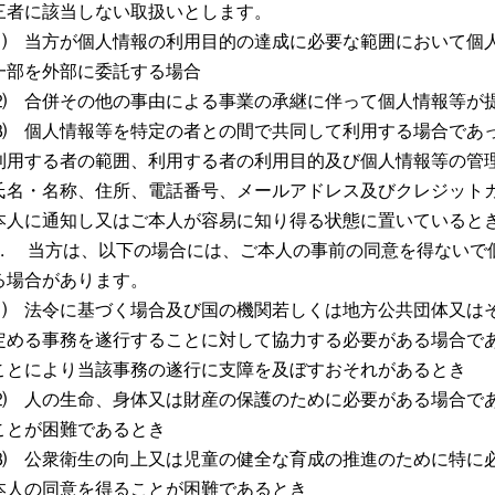
三者に該当しない取扱いとします。
⑴ 当方が個人情報の利用目的の達成に必要な範囲において個
一部を外部に委託する場合
⑵ 合併その他の事由による事業の承継に伴って個人情報等が
⑶ 個人情報等を特定の者との間で共同して利用する場合であ
利用する者の範囲、利用する者の利用目的及び個人情報等の管
氏名・名称、住所、電話番号、メールアドレス及びクレジット
本人に通知し又はご本人が容易に知り得る状態に置いていると
3. 当方は、以下の場合には、ご本人の事前の同意を得ないで
る場合があります。
⑴ 法令に基づく場合及び国の機関若しくは地方公共団体又は
定める事務を遂行することに対して協力する必要がある場合で
ことにより当該事務の遂行に支障を及ぼすおそれがあるとき
⑵ 人の生命、身体又は財産の保護のために必要がある場合で
ことが困難であるとき
⑶ 公衆衛生の向上又は児童の健全な育成の推進のために特に
本人の同意を得ることが困難であるとき