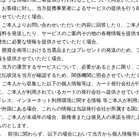
・お客様に対し、当方提携事業者によるサービスの提供を行う
させていただく場合。
・ご本人よりお問い合わせいただいた内容に回答したり、ご本
資料を発送したり、サービスのご案内その他の各種情報を提供
携先に必要な情報を提供させていただく場合。
・懸賞企画等における当選品またはプレゼントの発送のため、
報を提供させていただく場合。
・当方の運営するサービスについて、必要があるときに限り、
支払状況を当方が確認するため、関係機関に照会させていただ
・ご本人から収集した以下の個人情報等は、カード発行会社が行
に、ご本人が利用されているカードの発行会社へ提供させてい
ドレス、インターネット利⽤環境に関する情報 等ご本人が利用
が外国にある場合、これらの情報は当該発行会社が所属する国
す。ご本人が未成年の場合、親権者または後見人の承諾を得た
ものとします。
2. 前項に関わらず、以下の場合において当方から個人情報等