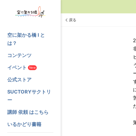
戻る
空に架かる橋 I と
は？
コンテンツ
イベント
New
公式ストア
SUCTORYサクトリ
ー
講師 依頼 はこちら
いるかどり書籍