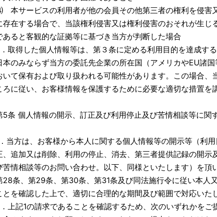
⑷ 本サービスの利用者が他の会員その他第三者の権利を侵害
に存在する場合で、当該権利侵害又は権利侵害のおそれが生じ
であると客観的な証拠等に基づき当方が判断した場合
4．取得した個人情報等は、第３条に定める利用目的を達成す
日本のみならず当方の委託先企業の所在国（アメリカやEU諸国
おいて保有および取り扱われる可能性があります。この場合、
ころに従い、お客様情報を保護するために必要な適切な措置を
第5条 個人情報の開示、訂正及び利用停止及び苦情相談等に関
1．当方は、お客様から本人に関する個人情報等の開示等（利用
正、追加又は削除、利用の停止、消去、第三者提供記録の開示
び苦情相談等のお問い合わせ。以下、同様といたします）を頂
第28条、第29条、第30条、第31条及び同法施行令に従い本
ことを確認した上で、適切に合理的な期間及び範囲で対応いた
2．上記1の請求であることを確認するため、次のいずれかをご