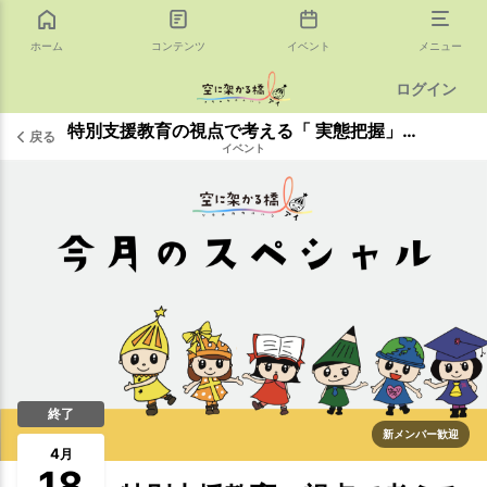
ホーム
コンテンツ
イベント
メニュー
ログイン
特別支援教育の視点で考える「 実態把握」 今日からポジ活！
戻る
イベント
終了
新メンバー歓迎
4
月
18