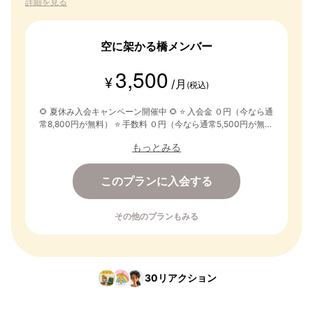
詳細を見る
空に架かる橋メンバー
3,500
¥
/月
(税込)
🌻 夏休み入会キャンペーン開催中 🌻 ⭐️ 入会金 ０円（今なら通
常8,800円が無料） ⭐️ 手数料 ０円（今なら通常5,500円が無
料） ⭐️ 2026年8月29日まで無料トライアル ◆ すべてのコンテ
もっとみる
ンツ・ブログ見放題！ ◆ すべてのイベントに無料で参加可
能！ ◆ いるかどり教材 先行申込&限定割引！ ◆ 自分のブロ
グ投稿可能！ ◆ 運営やメンバーに質問&交流可能！ ✅ 2026年
このプランに入会する
8月30日から月額利用料金が発生します
その他のプランもみる
30
リアクション