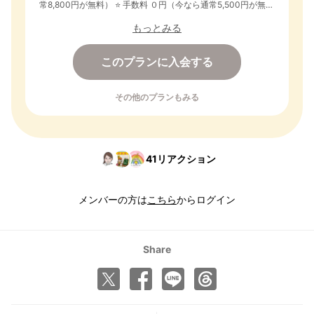
常8,800円が無料） ⭐️ 手数料 ０円（今なら通常5,500円が無
料） ⭐️ 2026年8月29日まで無料トライアル ◆ すべてのコンテ
もっとみる
ンツ・ブログ見放題！ ◆ すべてのイベントに無料で参加可
能！ ◆ いるかどり教材 先行申込&限定割引！ ◆ 自分のブロ
グ投稿可能！ ◆ 運営やメンバーに質問&交流可能！ ✅ 2026年
このプランに入会する
8月30日から月額利用料金が発生します
その他のプランもみる
41
リアクション
メンバーの方は
こちら
からログイン
Share