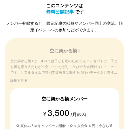
このコンテンツは
無料公開記事
です
メンバー登録すると、限定記事の閲覧やメンバー同士の交流、限
定イベントへの参加などができます。
空に架かる橋 I
空に架かる橋 I は、すべては子ども達のために をコンセプトに、子ど
も達を想う人たちが出会い・つながり・学び合う会員制コミュニティ
です。リアルタイムで特別支援教育に関する情報やデータを共有する
ことができるのは、空に架かる橋 I だけです。
詳細を見る
空に架かる橋メンバー
3,500
¥
/月
(税込)
🌻 夏休み入会キャンペーン開催中 🌻 ⭐️ 入会金 ０円（今なら通