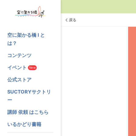
戻る
空に架かる橋 I と
は？
コンテンツ
イベント
New
公式ストア
SUCTORYサクトリ
ー
講師 依頼 はこちら
いるかどり書籍