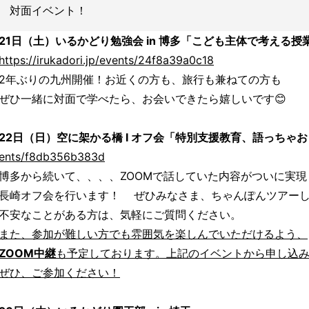
対面イベント！
21日（土）いるかどり勉強会 in 博多「こども主体で考える授業
https://irukadori.jp/events/24f8a39a0c18
2年ぶりの九州開催！お近くの方も、旅行も兼ねての方も
ぜひ一緒に対面で学べたら、お会いできたら嬉しいです😊
22日（日）空に架かる橋 I オフ会「特別支援教育、語っちゃ
ents/f8db356b383d
博多から続いて、、、、ZOOMで話していた内容がついに実現
長崎オフ会を行います！ ぜひみなさま、ちゃんぽんツアー
不安なことがある方は、気軽にご質問ください。
また、参加が難しい方でも雰囲気を楽しんでいただけるよう、
ZOOM中継
も予定しております。上記のイベントから申し込
ぜひ、ご参加ください！