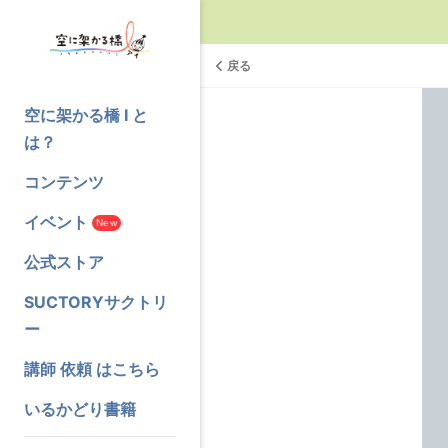
戻る
空に架かる橋 I と
は？
コンテンツ
イベント
New
公式ストア
SUCTORYサクトリ
ー
講師 依頼 はこちら
いるかどり書籍