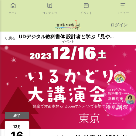
ホーム
コンテンツ
イベント
メニュー
ログイン
UDデジタル教科書体 設計者と学ぶ「見やすい掲示・配布物」
戻る
イベント
終了
12
月
16